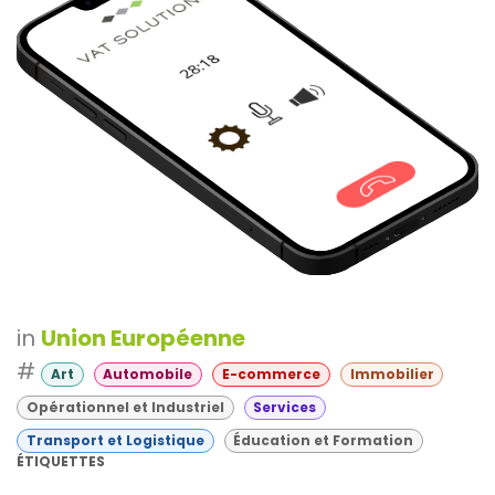
in
Union Européenne
#
Art
Automobile
E-commerce
Immobilier
Opérationnel et Industriel
Services
Transport et Logistique
Éducation et Formation
ÉTIQUETTES