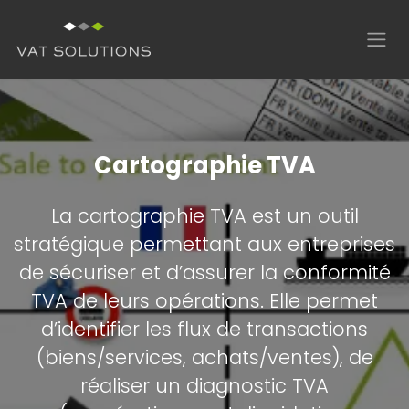
Se rendre au contenu
Cartographie TVA
La cartographie TVA est un outil
stratégique permettant aux entreprises
de sécuriser et d’assurer la conformité
TVA de leurs opérations. Elle permet
d’identifier les flux de transactions
(biens/services, achats/ventes), de
réaliser un diagnostic TVA